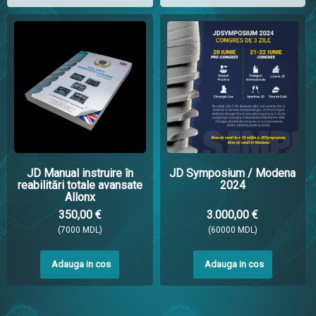
JD Manual instruire în
JD Symposium / Modena
reabilitări totale avansate
2024
Allonx
350,00 €
3.000,00 €
(7000 MDL)
(60000 MDL)
Adauga in cos
Adauga in cos