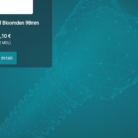
M Bloomden 98mm
,10 €
2 MDL)
 detalii