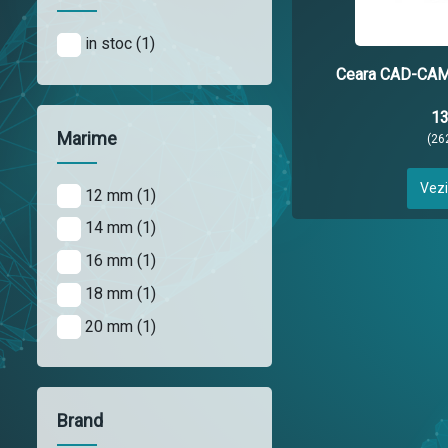
in stoc (1)
Ceara CAD-CA
13
Marime
(26
Vezi
12 mm (1)
14 mm (1)
16 mm (1)
18 mm (1)
20 mm (1)
Brand