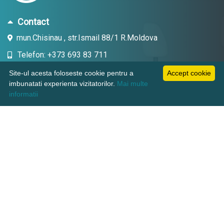
Contact
mun.Chisinau , str.Ismail 88/1 R.Moldova
Telefon: +373 693 83 711
Email: topdent.technic@gmail.com
Site-ul acesta foloseste cookie pentru a
Accept cookie
imbunatati experienta vizitatorilor.
Mai multe
informatii
Informatii
Pagini utile
Suport clienti
KAMADENT TECHNIC SRL, CUI: 1018600003380