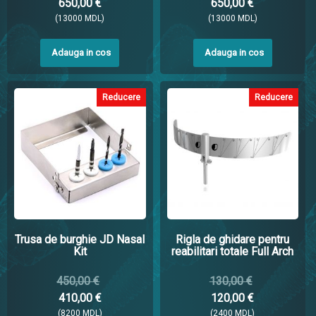
650,00 €
650,00 €
Schneideriană și introduceți grefa osoasă în sinus.
(13000 MDL)
(13000 MDL)
Adauga in cos
Adauga in cos
DETALII DESPRE PRODUS.
Implantul dentar JDNasal® este disponibil în diametrele și
lungimile prezentate în acest grafic:
Reducere
Reducere
Trusa de burghie JD Nasal
Rigla de ghidare pentru
Kit
reabilitari totale Full Arch
📎 Catalog produse JD Nasal
450,00 €
130,00 €
📎
Proceduri chirurgicale și protetice JD Nasal
410,00 €
120,00 €
(8200 MDL)
(2400 MDL)