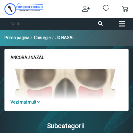
/
/
Prima pagina
Chirurgie
JD NASAL
ANCORAJ NAZAL
Vezi mai mult
Subcategorii
În cazul unui maxilar sever resorbit, implanturile nazale pot