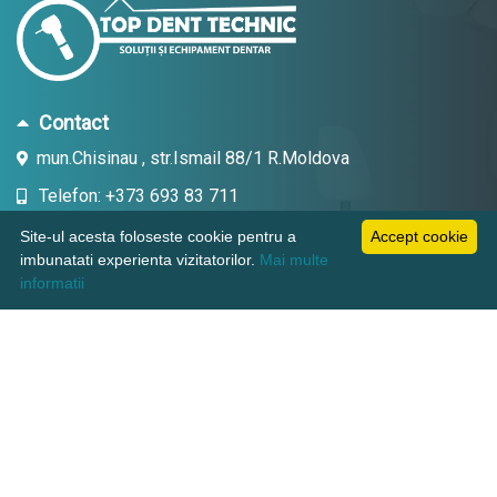
Contact
mun.Chisinau , str.Ismail 88/1 R.Moldova
Telefon: +373 693 83 711
Email: topdent.technic@gmail.com
Site-ul acesta foloseste cookie pentru a
Accept cookie
imbunatati experienta vizitatorilor.
Mai multe
informatii
Informatii
Pagini utile
Suport clienti