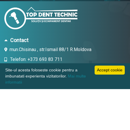
Contact
mun.Chisinau , str.Ismail 88/1 R.Moldova
Telefon: +373 693 83 711
Email: topdent.technic@gmail.com
Site-ul acesta foloseste cookie pentru a
Accept cookie
imbunatati experienta vizitatorilor.
Mai multe
informatii
Informatii
Pagini utile
Suport clienti