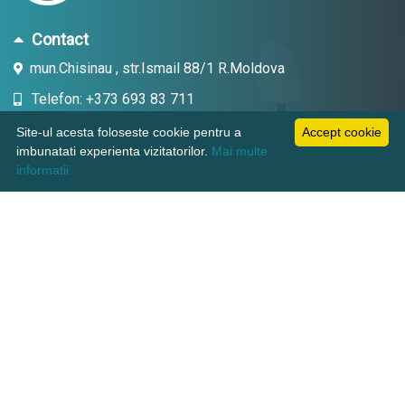
Contact
mun.Chisinau , str.Ismail 88/1 R.Moldova
Telefon: +373 693 83 711
Email: topdent.technic@gmail.com
Site-ul acesta foloseste cookie pentru a
Accept cookie
imbunatati experienta vizitatorilor.
Mai multe
informatii
Informatii
Pagini utile
Suport clienti
KAMADENT TECHNIC SRL, CUI: 1018600003380