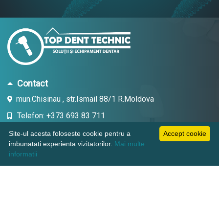
Contact
mun.Chisinau , str.Ismail 88/1 R.Moldova
Telefon: +373 693 83 711
Email: topdent.technic@gmail.com
Site-ul acesta foloseste cookie pentru a
Accept cookie
imbunatati experienta vizitatorilor.
Mai multe
informatii
Informatii
Pagini utile
Suport clienti