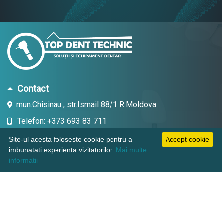
Contact
mun.Chisinau , str.Ismail 88/1 R.Moldova
Telefon: +373 693 83 711
Email: topdent.technic@gmail.com
Site-ul acesta foloseste cookie pentru a
Accept cookie
imbunatati experienta vizitatorilor.
Mai multe
informatii
Informatii
Pagini utile