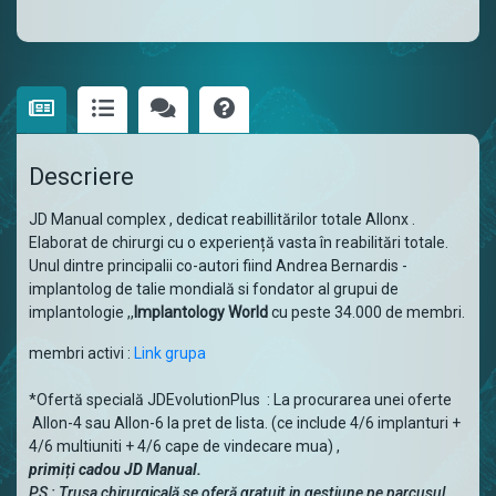
Descriere
JD Manual complex , dedicat reabillitărilor totale Allonx .
Elaborat de chirurgi cu o experiență vasta în reabilitări totale.
Unul dintre principalii co-autori fiind Andrea Bernardis -
implantolog de talie mondială si fondator al grupui de
implantologie ,,
Implantology World
cu peste 34.000 de membri.
membri activi :
Link grupa
*Ofertă specială JDEvolutionPlus : La procurarea unei oferte
Allon-4 sau Allon-6 la pret de lista. (ce include 4/6 implanturi +
4/6 multiuniti + 4/6 cape de vindecare mua) ,
primiți cadou JD Manual.
PS : Trusa chirurgicală se oferă gratuit in gestiune pe parcusul