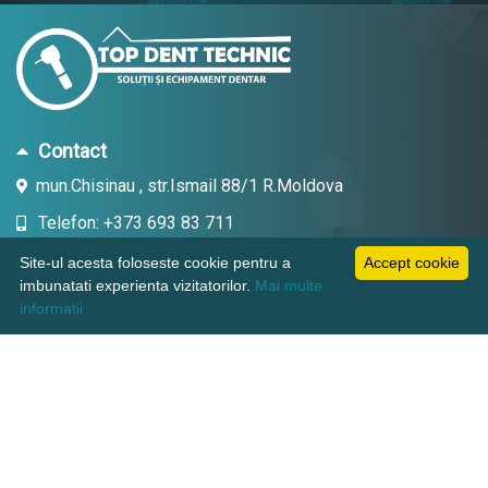
Contact
mun.Chisinau , str.Ismail 88/1 R.Moldova
Telefon: +373 693 83 711
Email: topdent.technic@gmail.com
Site-ul acesta foloseste cookie pentru a
Accept cookie
imbunatati experienta vizitatorilor.
Mai multe
informatii
Informatii
Pagini utile
Suport clienti