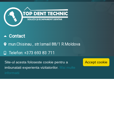
Contact
mun.Chisinau , str.Ismail 88/1 R.Moldova
Telefon: +373 693 83 711
Email: topdent.technic@gmail.com
Site-ul acesta foloseste cookie pentru a
Accept cookie
imbunatati experienta vizitatorilor.
Mai multe
informatii
Informatii
Pagini utile
Suport clienti