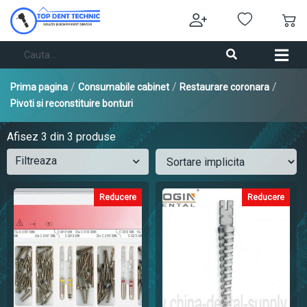
/
/
/
Prima pagina
Consumabile cabinet
Restaurare coronara
Pivoti si reconstituire bonturi
Afisez
3
din 3 produse
Filtreaza
Reducere
Reducere