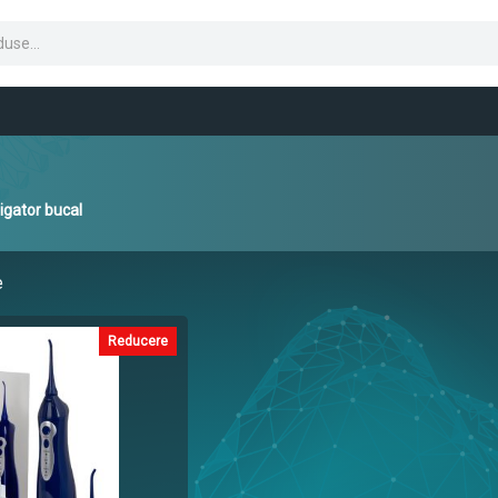
rigator bucal
e
Reducere