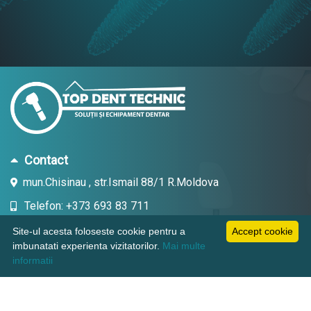
Contact
mun.Chisinau , str.Ismail 88/1 R.Moldova
Telefon: +373 693 83 711
Email: topdent.technic@gmail.com
Site-ul acesta foloseste cookie pentru a
Accept cookie
imbunatati experienta vizitatorilor.
Mai multe
informatii
Informatii