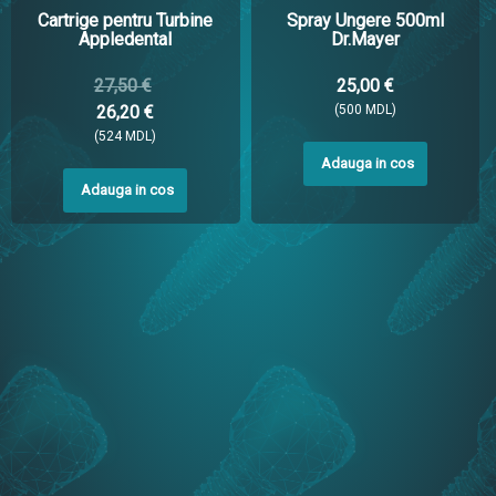
Cartrige pentru Turbine
Spray Ungere 500ml
Appledental
Dr.Mayer
27,50 €
25,00 €
26,20 €
(500 MDL)
(524 MDL)
Adauga in cos
Adauga in cos