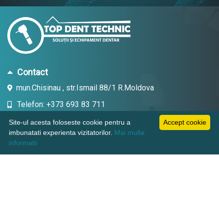
Contact
mun.Chisinau , str.Ismail 88/1 R.Moldova
Telefon: +373 693 83 711
Email: topdent.technic@gmail.com
Site-ul acesta foloseste cookie pentru a
Accept cookie
imbunatati experienta vizitatorilor.
Mai multe
informatii
Informatii
Pagini utile
Suport clienti