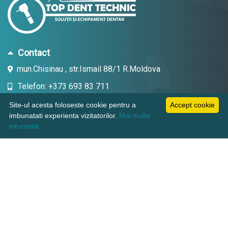
Contact
mun.Chisinau , str.Ismail 88/1 R.Moldova
Telefon: +373 693 83 711
Email: topdent.technic@gmail.com
Site-ul acesta foloseste cookie pentru a
Accept cookie
imbunatati experienta vizitatorilor.
Mai multe
informatii
Informatii
Pagini utile
Suport clienti