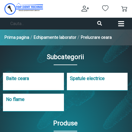
/
/
Prima pagina
Echipamente laborator
Prelucrare ceara
Subcategorii
Baite ceara
Spatule electrice
No flame
Produse