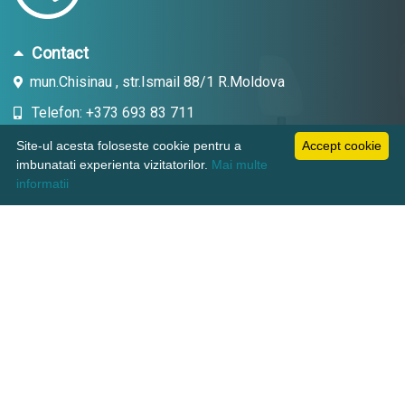
Contact
mun.Chisinau , str.Ismail 88/1 R.Moldova
Telefon: +373 693 83 711
Email: topdent.technic@gmail.com
Site-ul acesta foloseste cookie pentru a
Accept cookie
imbunatati experienta vizitatorilor.
Mai multe
informatii
Informatii
Pagini utile
Suport clienti
KAMADENT TECHNIC SRL, CUI: 1018600003380