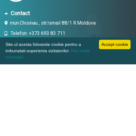
Contact
mun.Chisinau , str.Ismail 88/1 R.Moldova
Telefon: +373 693 83 711
Email: topdent.technic@gmail.com
Site-ul acesta foloseste cookie pentru a
Accept cookie
imbunatati experienta vizitatorilor.
Mai multe
informatii
Informatii
Pagini utile
Suport clienti
KAMADENT TECHNIC SRL, CUI: 1018600003380