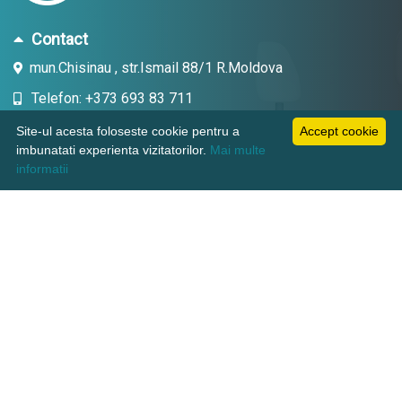
Contact
mun.Chisinau , str.Ismail 88/1 R.Moldova
Telefon: +373 693 83 711
Email: topdent.technic@gmail.com
Site-ul acesta foloseste cookie pentru a
Accept cookie
imbunatati experienta vizitatorilor.
Mai multe
informatii
Informatii
Pagini utile
Suport clienti
KAMADENT TECHNIC SRL, CUI: 1018600003380