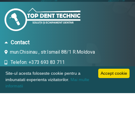
Contact
mun.Chisinau , str.Ismail 88/1 R.Moldova
Telefon: +373 693 83 711
Email: topdent.technic@gmail.com
Site-ul acesta foloseste cookie pentru a
Accept cookie
imbunatati experienta vizitatorilor.
Mai multe
informatii
Informatii
Pagini utile
Suport clienti