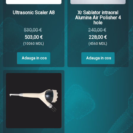
Ultrasonic Scaler A8
Xr Sablator intraoral
Alumina Air Polisher 4
hole
530,00 €
240,00 €
503,00 €
228,00 €
(10060 MDL)
(4560 MDL)
Adauga in cos
Adauga in cos