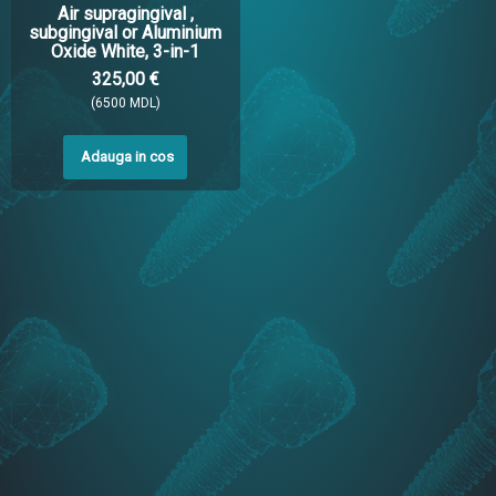
Air supragingival ,
subgingival or Aluminium
Oxide White, 3-in-1
function
325,00 €
(6500 MDL)
Adauga in cos