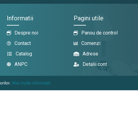
Informatii
Pagini utile
Despre noi
Panou de control
Contact
Comenzi
Catalog
Adrese
ANPC
Detalii cont
orilor.
Mai multe informatii
KAMADENT TECHNIC SRL, CUI: 1018600003380
WWW.TOPDENT-TECHNIC.MD
SOLUTII CHIRURGICALE COMPLETE