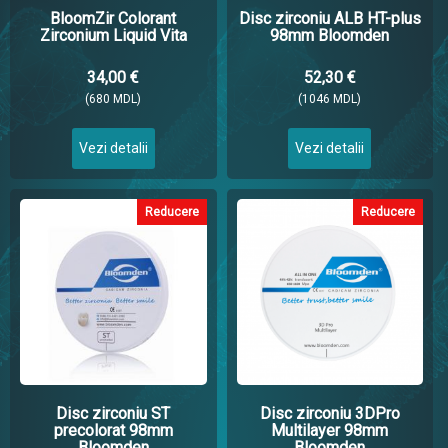
BloomZir Colorant
Disc zirconiu ALB HT-plus
Zirconium Liquid Vita
98mm Bloomden
34,00 €
52,30 €
(680 MDL)
(1046 MDL)
Vezi detalii
Vezi detalii
Reducere
Reducere
Disc zirconiu ST
Disc zirconiu 3DPro
precolorat 98mm
Multilayer 98mm
Bloomden
Bloomden