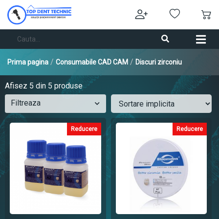
/
/
Prima pagina
Consumabile CAD CAM
Discuri zirconiu
Afisez
5
din 5 produse
Filtreaza
Reducere
Reducere