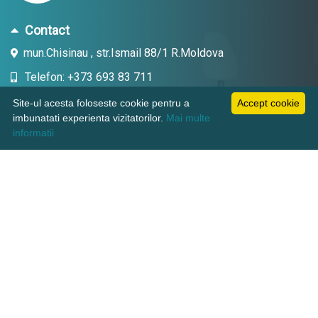
Contact
mun.Chisinau , str.Ismail 88/1 R.Moldova
Telefon: +373 693 83 711
Email: topdent.technic@gmail.com
Site-ul acesta foloseste cookie pentru a
Accept cookie
imbunatati experienta vizitatorilor.
Mai multe
informatii
Informatii
Pagini utile
Suport clienti
KAMADENT TECHNIC SRL, CUI: 1018600003380