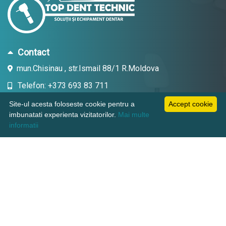
Contact
mun.Chisinau , str.Ismail 88/1 R.Moldova
Telefon: +373 693 83 711
Email: topdent.technic@gmail.com
Site-ul acesta foloseste cookie pentru a
Accept cookie
imbunatati experienta vizitatorilor.
Mai multe
informatii
Informatii
Pagini utile
Suport clienti