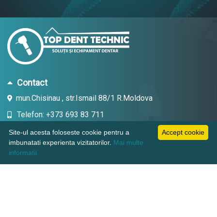
Contact
mun.Chisinau , str.Ismail 88/1 R.Moldova
Telefon: +373 693 83 711
Email: topdent.technic@gmail.com
Site-ul acesta foloseste cookie pentru a
Accept cookie
imbunatati experienta vizitatorilor.
Mai multe
informatii
Informatii
Pagini utile
Suport clienti