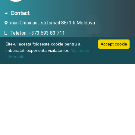
Contact
mun.Chisinau , str.Ismail 88/1 R.Moldova
Telefon: +373 693 83 711
Email: topdent.technic@gmail.com
Site-ul acesta foloseste cookie pentru a
Accept cookie
imbunatati experienta vizitatorilor.
Mai multe
informatii
Informatii
Pagini utile
Suport clienti
KAMADENT TECHNIC SRL, CUI: 1018600003380