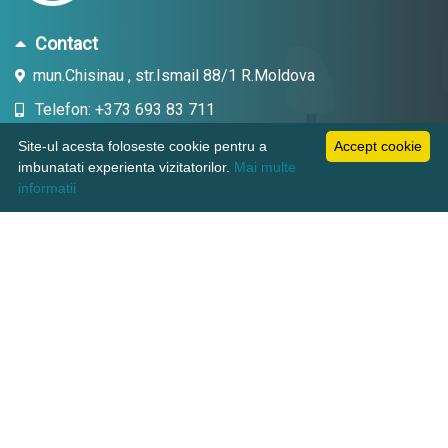
Contact
mun.Chisinau , str.Ismail 88/1 R.Moldova
Telefon: +373 693 83 711
Email: topdent.technic@gmail.com
Site-ul acesta foloseste cookie pentru a
Accept cookie
imbunatati experienta vizitatorilor.
Mai multe
informatii
Informatii
Pagini utile
Suport clienti
KAMADENT TECHNIC SRL, CUI: 1018600003380