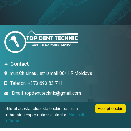
Contact
mun.Chisinau , str.Ismail 88/1 R.Moldova
Telefon: +373 693 83 711
Email: topdent.technic@gmail.com
Site-ul acesta foloseste cookie pentru a
Accept cookie
imbunatati experienta vizitatorilor.
Mai multe
Informatii
informatii