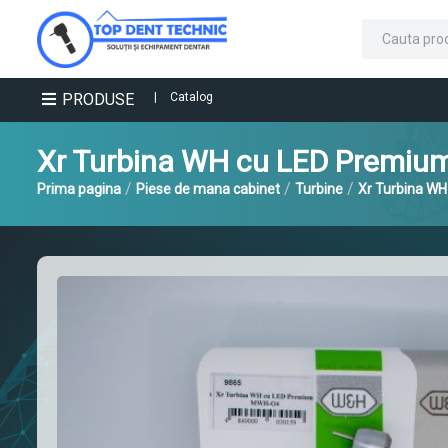
PRODUSE
|
Catalog
Xr Turbina WH cu LED Premi
/
/
/
Prima pagina
Piese de mana cabinet
Turbine
Xr Turbina W