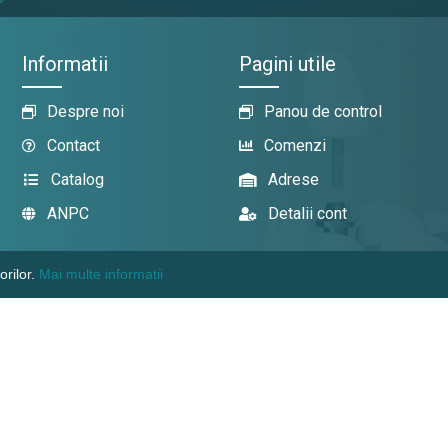
Informatii
Pagini utile
Despre noi
Panou de control
Contact
Comenzi
Catalog
Adrese
ANPC
Detalii cont
orilor.
Mai multe informatii
KAMADENT TECHNIC SRL, CUI: 1018600003380
WWW.TOPDENT-TECHNIC.MD
SOLUTII CHIRURGICALE COMPLETE