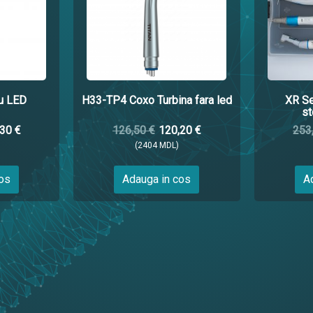
cu LED
H33-TP4 Coxo Turbina fara led
XR Se
st
30 €
126,50 €
120,20 €
253
(2404 MDL)
cos
Adauga in cos
A