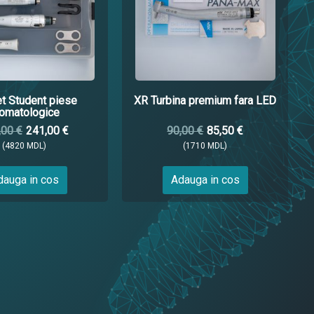
t Student piese
XR Turbina premium fara LED
omatologice
,00 €
241,00 €
90,00 €
85,50 €
(4820 MDL)
(1710 MDL)
dauga in cos
Adauga in cos