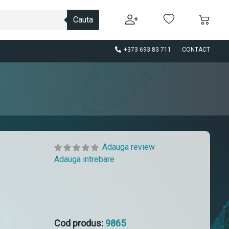
Cauta
+373 693 83 711
CONTACT
Adauga review
Adauga intrebare
Cod produs:
9865