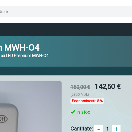
um MWH-O4
H cu LED Premium MWH-O4
142,50 €
150,00 €
(2850 MDL)
Economisesti:
5 %
in stoc
-
+
Cantitate: