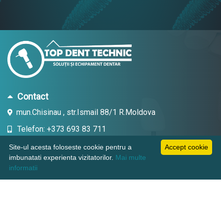
Contact
mun.Chisinau , str.Ismail 88/1 R.Moldova
Telefon: +373 693 83 711
Email: topdent.technic@gmail.com
Site-ul acesta foloseste cookie pentru a
Accept cookie
imbunatati experienta vizitatorilor.
Mai multe
informatii
Informatii
Pagini utile